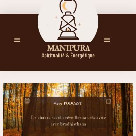
M A N I P U R A
Spiritualité & Énergétique