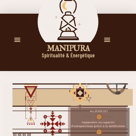
M A N I P U R A
Spiritualité & Énergétique