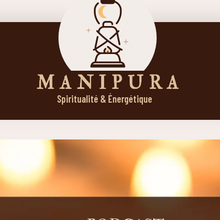
M A N I P U R A
Spiritualité & Énergétique