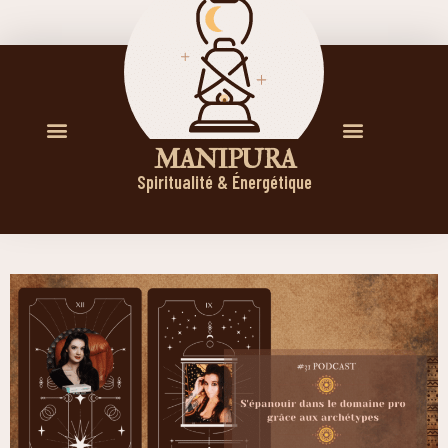
M A N I P U R A
Spiritualité & Énergétique