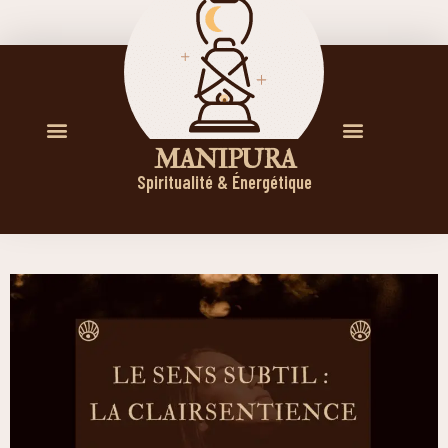
M A N I P U R A
Spiritualité & Énergétique