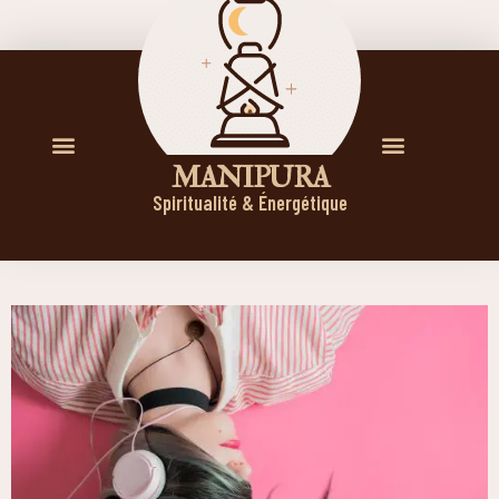
M A N I P U R A
Spiritualité & Énergétique