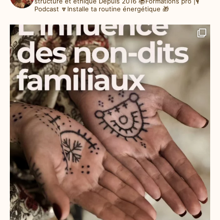
structure et éthique
Depuis 2016
📚Formations pro |🎙️
Podcast
🔽Installe ta routine énergétique 🎁