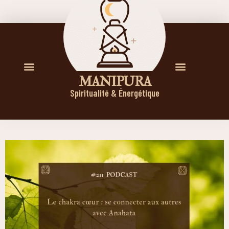
M A N I P U R A
Spiritualité & Énergétique