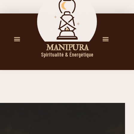
M A N I P U R A
Spiritualité & Énergétique