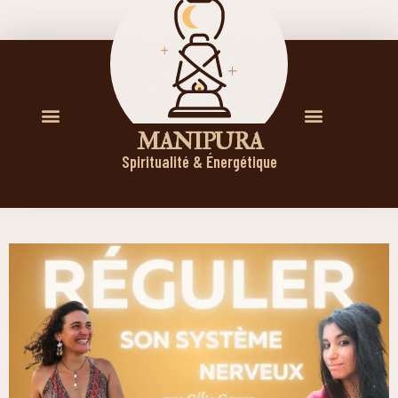
M A N I P U R A
Spiritualité & Énergétique