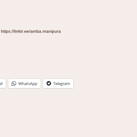
:
https://linktr.ee/amba.manipura
il
WhatsApp
Telegram