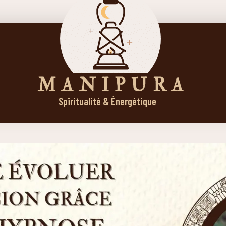
M A N I P U R A
Spiritualité & Énergétique