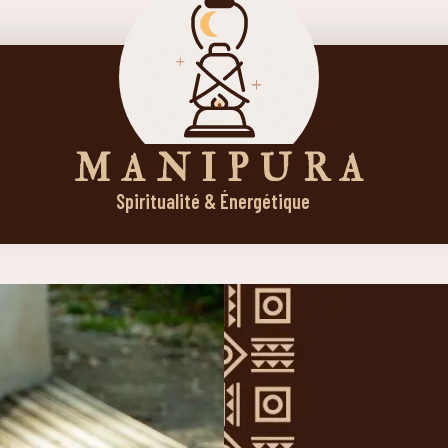
M A N I P U R A
Spiritualité & Énergétique