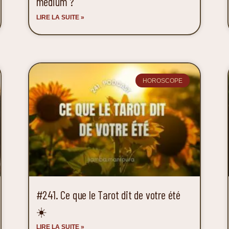
médium ?
LIRE LA SUITE »
HOROSCOPE
#241. Ce que le Tarot dit de votre été
☀️
LIRE LA SUITE »