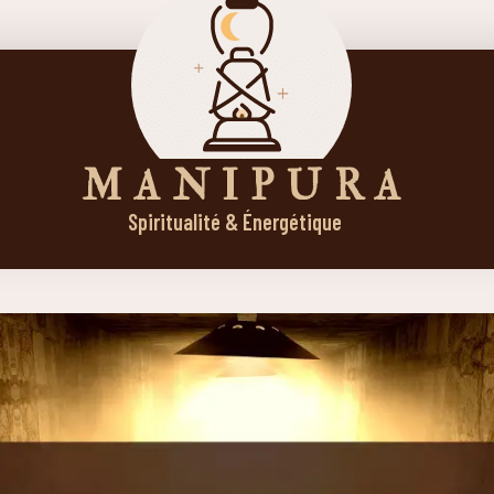
M A N I P U R A
Spiritualité & Énergétique