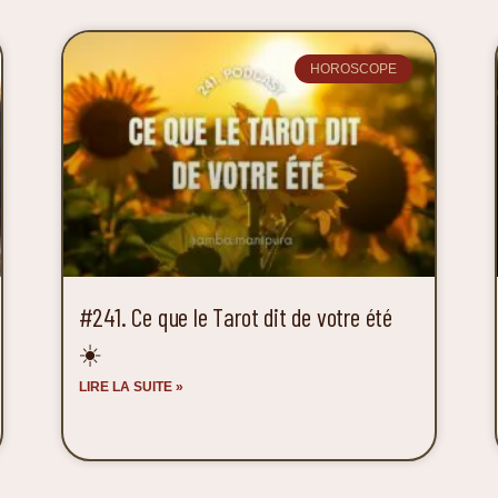
HOROSCOPE
#241. Ce que le Tarot dit de votre été
☀️
LIRE LA SUITE »