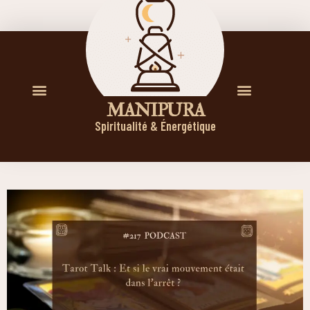
M A N I P U R A
Spiritualité & Énergétique