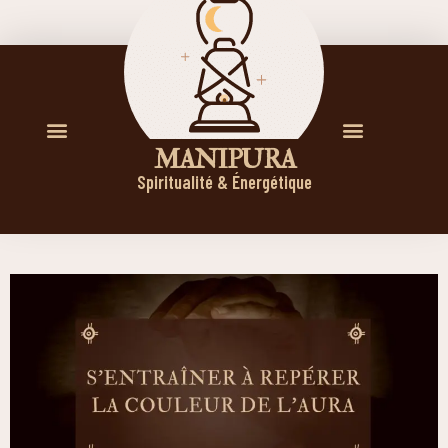
M A N I P U R A
Spiritualité & Énergétique