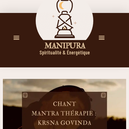
M A N I P U R A
Spiritualité & Énergétique