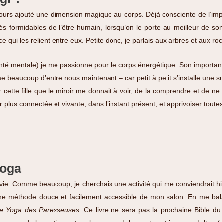
ujours ajouté une dimension magique au corps. Déjà consciente de l’im
s formidables de l’être humain, lorsqu’on le porte au meilleur de son 
e qui les relient entre eux. Petite donc, je parlais aux arbres et aux roch
santé mentale) je me passionne pour le corps énergétique. Son importan
 beaucoup d’entre nous maintenant – car petit à petit s’installe une sup
 cette fille que le miroir me donnait à voir, de la comprendre et de n
r plus connectée et vivante, dans l’instant présent, et apprivoiser tout
Yoga
ie. Comme beaucoup, je cherchais une activité qui me conviendrait hi
une méthode douce et facilement accessible de mon salon. En me bal
e Yoga des Paresseuses
. Ce livre ne sera pas la prochaine Bible d