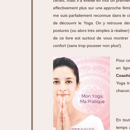
certes, mais il a éveillé en moi un premi
effectivement plus sur une approche fémin
me suis parfaitement reconnue dans le cô
de découvrir le Yoga. On y retrouve des
postures (ou alors très simples à réaliser
de ce livre est surtout de vous montrer 
confort (sans trop pousser non plus!).
Pour co
en lig
Coach
Yoga tr
chacun,
En tout
temps 