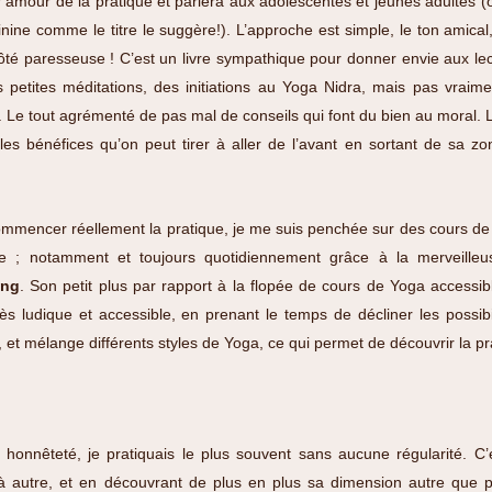
er amour de la pratique et parlera aux adolescentes et jeunes adultes (
ine comme le titre le suggère!). L’approche est simple, le ton amical,
té paresseuse ! C’est un livre sympathique pour donner envie aux le
 petites méditations, des initiations au Yoga Nidra, mais pas vraim
). Le tout agrémenté de pas mal de conseils qui font du bien au moral. 
les bénéfices qu’on peut tirer à aller de l’avant en sortant de sa z
mmencer réellement la pratique, je me suis penchée sur des cours d
ne ; notamment et toujours quotidiennement grâce à la merveill
ing
. Son petit plus par rapport à la flopée de cours de Yoga accessibl
ès ludique et accessible, en prenant le temps de décliner les possibi
 et mélange différents styles de Yoga, ce qui permet de découvrir la p
 honnêteté, je pratiquais le plus souvent sans aucune régularité. C
à autre, et en découvrant de plus en plus sa dimension autre que 