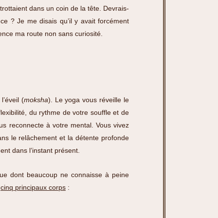
trottaient dans un coin de la tête. Devrais-
ce ? Je me disais qu’il y avait forcément
ence ma route non sans curiosité.
l’éveil (
moksha
). Le yoga vous réveille le
exibilité, du rythme de votre souffle et de
ous reconnecte à votre mental. Vous vivez
dans le relâchement et la détente profonde
ent dans l’instant présent.
ique dont beaucoup ne connaisse à peine
t
cinq principaux corps
: