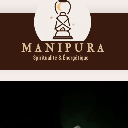
M A N I P U R A
Spiritualité & Énergétique