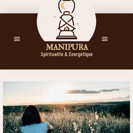
M A N I P U R A
Spiritualité & Énergétique