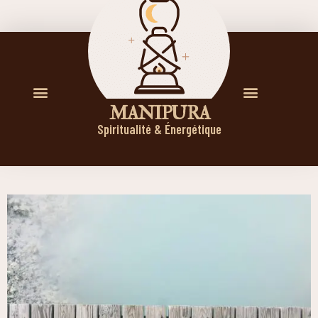
M A N I P U R A
Spiritualité & Énergétique