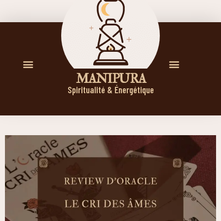
M A N I P U R A
Spiritualité & Énergétique