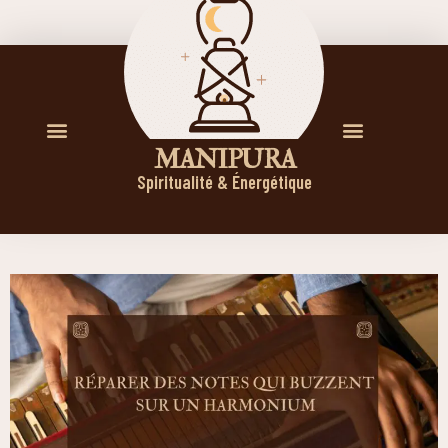
M A N I P U R A
Spiritualité & Énergétique