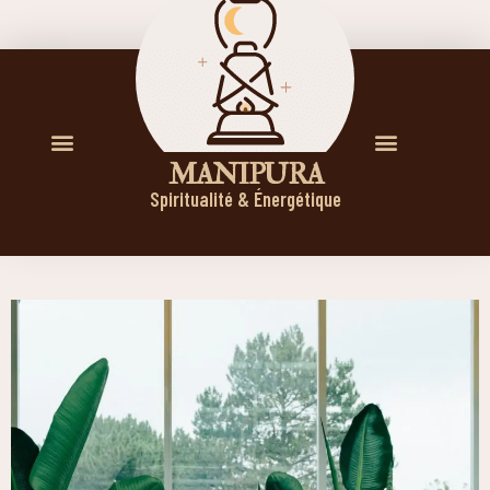
M A N I P U R A
Spiritualité & Énergétique