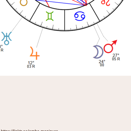
:
https://linktr.ee/amba.manipura