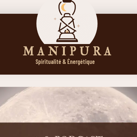
M A N I P U R A
Spiritualité & Énergétique