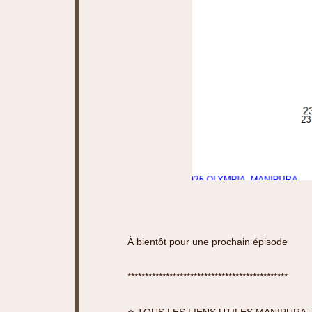
À bientôt pour une prochain épisode
**********************************************
⭐️ TOUS LES LIENS UTILES MANIPURA 