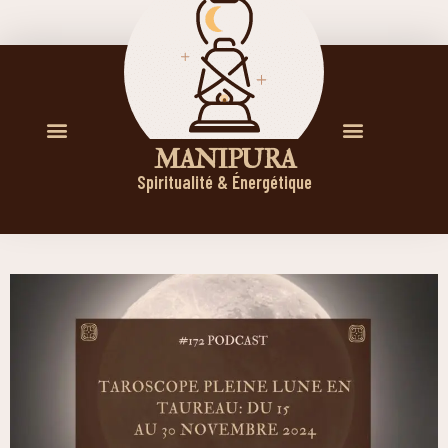
M A N I P U R A
Spiritualité & Énergétique