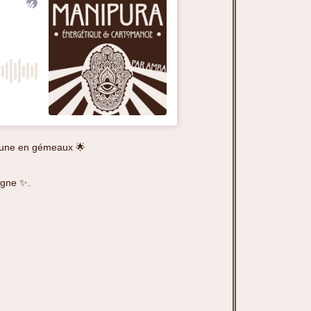
 Lune en gémeaux 🌟
signe ✨.