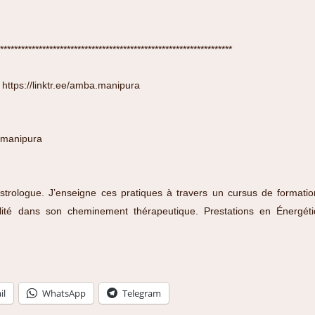
******************************************************************
:
https://linktr.ee/amba.manipura
manipura
strologue. J’enseigne ces pratiques à travers un cursus de formatio
ualité dans son cheminement thérapeutique.
Prestations en Énergé
il
WhatsApp
Telegram