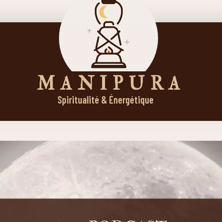
M A N I P U R A
Spiritualité & Énergétique