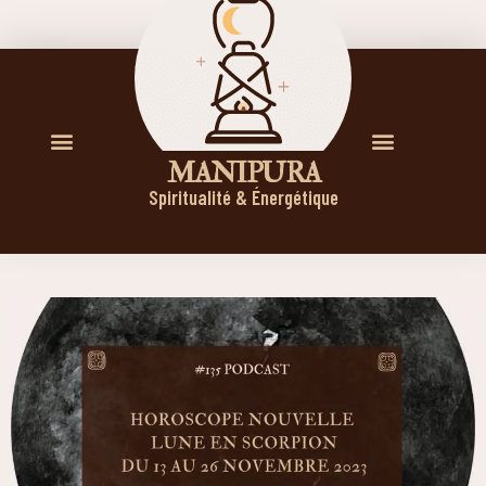
M A N I P U R A
Spiritualité & Énergétique