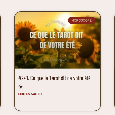
HOROSCOPE
#241. Ce que le Tarot dit de votre été
☀️
LIRE LA SUITE »