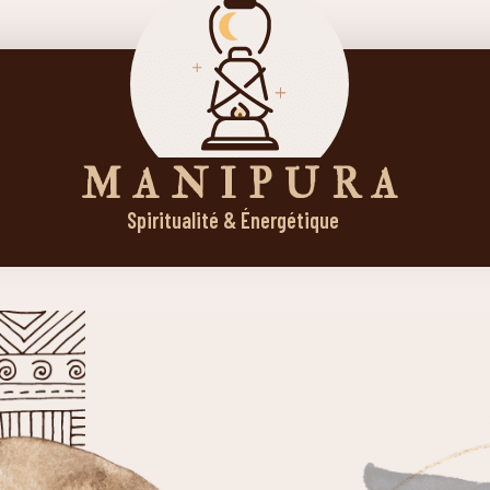
M A N I P U R A
Spiritualité & Énergétique