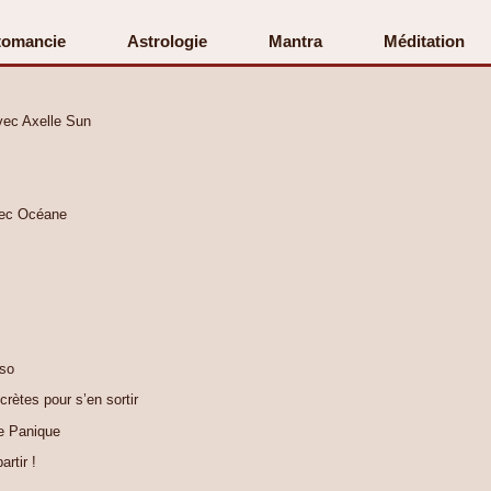
tomancie
Astrologie
Mantra
Méditation
vec Axelle Sun
avec Océane
uso
rètes pour s’en sortir
le Panique
artir !