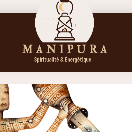
M A N I P U R A
Spiritualité & Énergétique