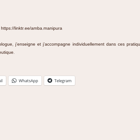
:
https://linktr.ee/amba.manipura
ologue, j’enseigne et j’accompagne individuellement dans ces pratiq
eutique.
il
WhatsApp
Telegram