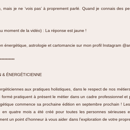
on, mais je ne ‘vois pas’ à proprement parlé. Quand je connais des per
au moment de la vidéo) : La réponse est jaune !
en énergétique, astrologie et cartomancie sur mon profil Instagram
@am
**********
N & ÉNERGÉTICIENNE
rgéticiennes aux pratiques holistiques, dans le respect de nos métiers
ai formé pratiquent à présent le métier dans un cadre professionnel e
rgétique commence sa prochaine édition en septembre prochain ! Les p
n en quatre mois a été créé pour toutes les personnes sérieuses e
ment un point d’honneur à vous aider dans l’exploration de votre prop