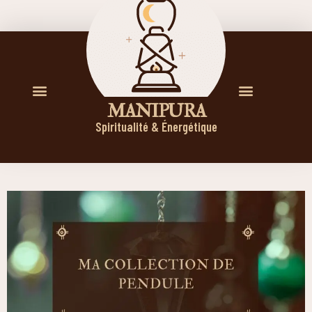
M A N I P U R A
Spiritualité & Énergétique