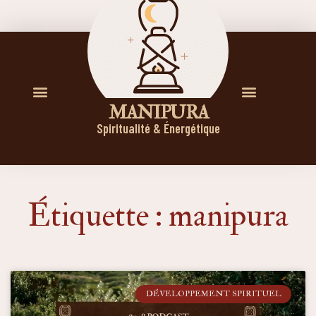
M A N I P U R A
Spiritualité & Énergétique
Étiquette : manipura
DÉVELOPPEMENT SPIRITUEL