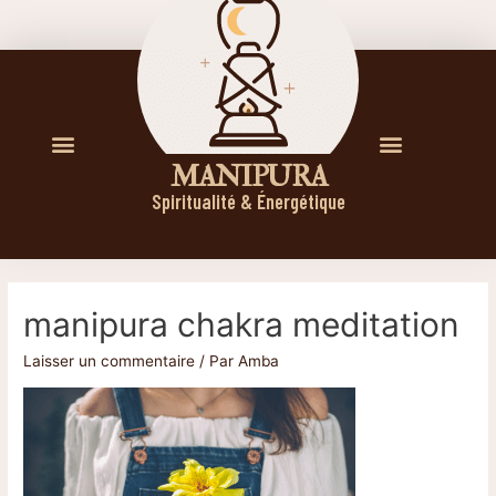
M A N I P U R A
Spiritualité & Énergétique
manipura chakra meditation
Laisser un commentaire
/ Par
Amba