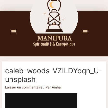
M A N I P U R A
Spiritualité & Énergétique
caleb-woods-VZILDYoqn_U-
unsplash
Laisser un commentaire
/ Par
Amba