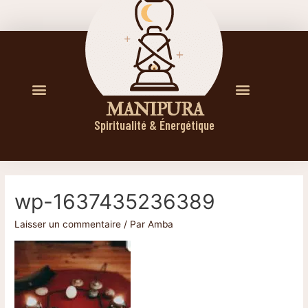
M A N I P U R A
Spiritualité & Énergétique
wp-1637435236389
Laisser un commentaire
/ Par
Amba