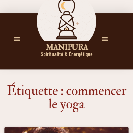
M A N I P U R A
Spiritualité & Énergétique
Étiquette : commencer
le yoga