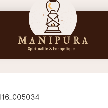
M A N I P U R A
Spiritualité & Énergétique
116_005034