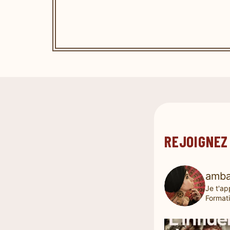
REJOIGNEZ
amba
Je t'ap
Formati