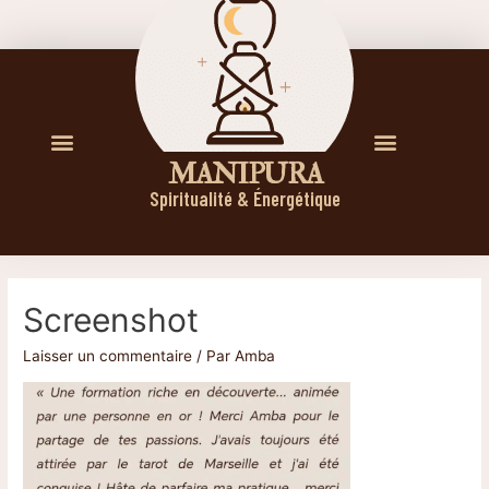
M A N I P U R A
Spiritualité & Énergétique
Screenshot
Laisser un commentaire
/ Par
Amba