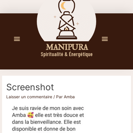
M A N I P U R A
Spiritualité & Énergétique
Screenshot
Laisser un commentaire
/ Par
Amba