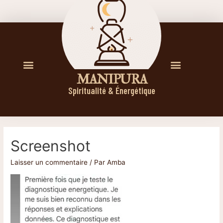
M A N I P U R A
Spiritualité & Énergétique
Screenshot
Laisser un commentaire
/ Par
Amba