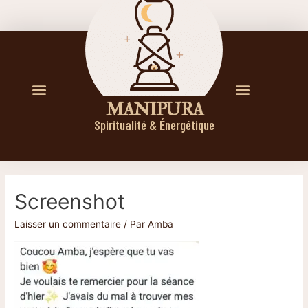
M A N I P U R A
Spiritualité & Énergétique
Screenshot
Laisser un commentaire
/ Par
Amba