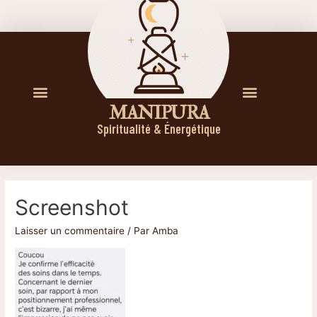
M A N I P U R A
Spiritualité & Énergétique
Screenshot
Laisser un commentaire
/ Par
Amba