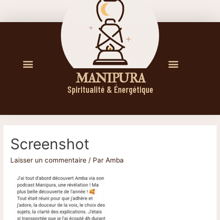
M A N I P U R A
Spiritualité & Énergétique
Screenshot
Laisser un commentaire
/ Par
Amba