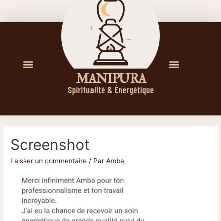
M A N I P U R A
Spiritualité & Énergétique
Screenshot
Laisser un commentaire
/ Par
Amba