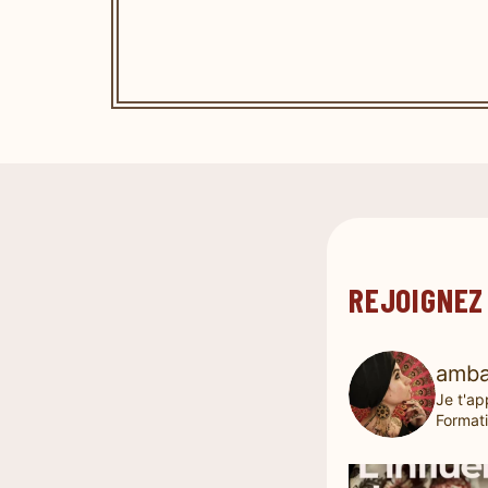
REJOIGNEZ
amba
Je t'ap
Formati