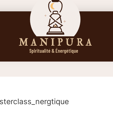
M A N I P U R A
Spiritualité & Énergétique
sterclass_nergtique