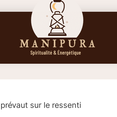
M A N I P U R A
Spiritualité & Énergétique
 prévaut sur le ressenti