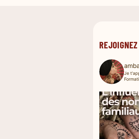
REJOIGNEZ
amba
Je t'ap
Formati