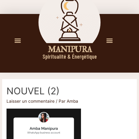
M A N I P U R A
Spiritualité & Énergétique
NOUVEL (2)
Laisser un commentaire
/ Par
Amba