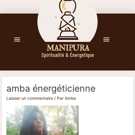
M A N I P U R A
Spiritualité & Énergétique
amba énergéticienne
Laisser un commentaire
/ Par
Amba