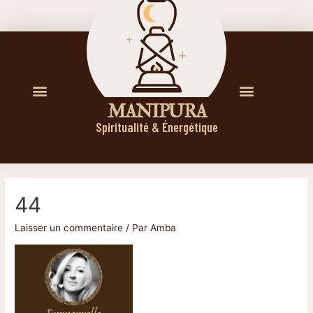
M A N I P U R A
Spiritualité & Énergétique
44
Laisser un commentaire
/ Par
Amba