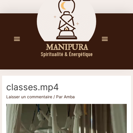
M A N I P U R A
Spiritualité & Énergétique
classes.mp4
Laisser un commentaire
/ Par
Amba
Lecteur
vidéo