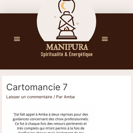
M A N I P U R A
Spiritualité & Énergétique
Cartomancie 7
Laisser un commentaire
/ Par
Amba