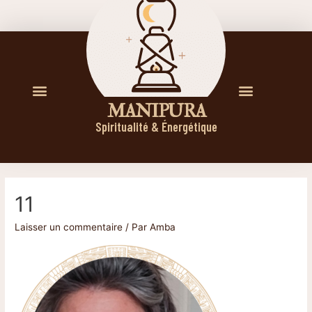
M A N I P U R A
Spiritualité & Énergétique
11
Laisser un commentaire
/ Par
Amba